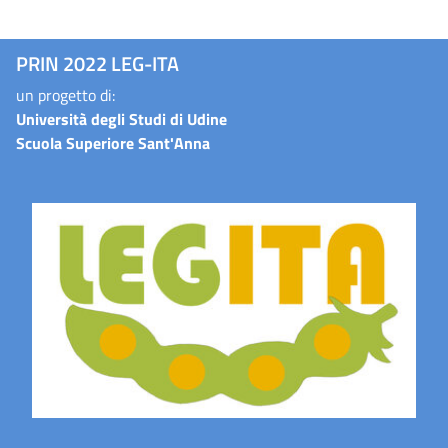
PRIN 2022 LEG-ITA
un progetto di:
Università degli Studi di Udine
Scuola Superiore Sant'Anna